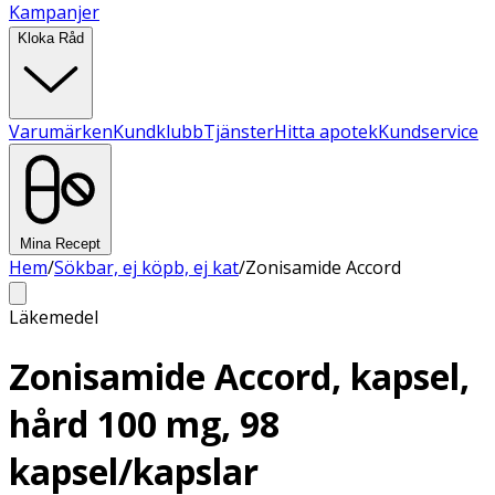
Kampanjer
Kloka Råd
Varumärken
Kundklubb
Tjänster
Hitta apotek
Kundservice
Mina Recept
Hem
/
Sökbar, ej köpb, ej kat
/
Zonisamide Accord
Läkemedel
Zonisamide Accord, kapsel,
hård 100 mg, 98
kapsel/kapslar