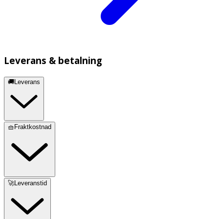
Leverans & betalning
🚚Leverans
🧺Fraktkostnad
🚀Leveranstid