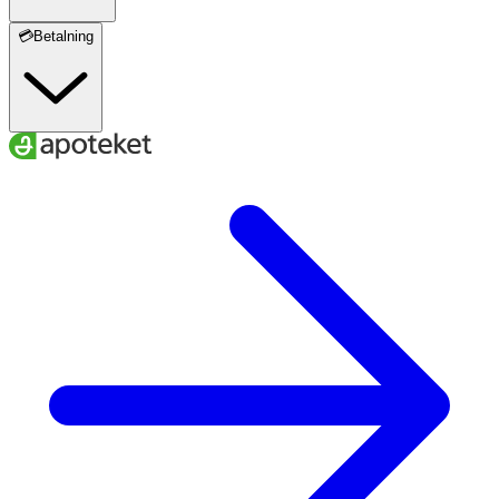
💳Betalning