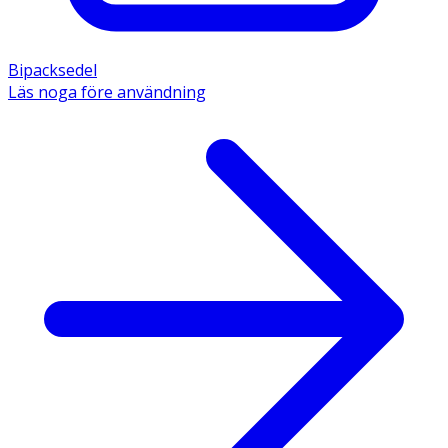
Bipacksedel
Läs noga före användning