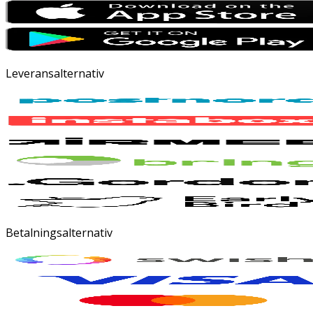
Leveransalternativ
Betalningsalternativ