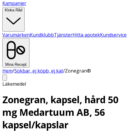
Kampanjer
Kloka Råd
Varumärken
Kundklubb
Tjänster
Hitta apotek
Kundservice
Mina Recept
Hem
/
Sökbar, ej köpb, ej kat
/
Zonegran®
Läkemedel
Zonegran, kapsel, hård 50
mg Medartuum AB, 56
kapsel/kapslar