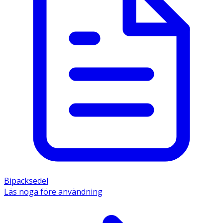
Bipacksedel
Läs noga före användning