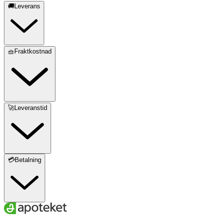
🚚Leverans
🧺Fraktkostnad
🚀Leveranstid
💳Betalning