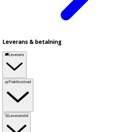
Leverans & betalning
🚚Leverans
🧺Fraktkostnad
🚀Leveranstid