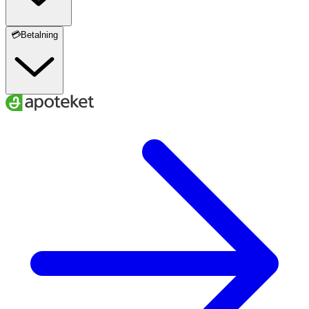
💳Betalning