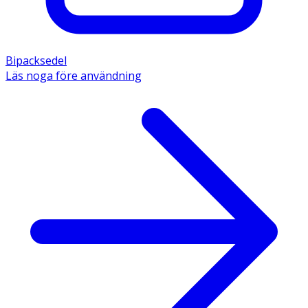
Bipacksedel
Läs noga före användning