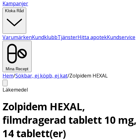
Kampanjer
Kloka Råd
Varumärken
Kundklubb
Tjänster
Hitta apotek
Kundservice
Mina Recept
Hem
/
Sökbar, ej köpb, ej kat
/
Zolpidem HEXAL
Läkemedel
Zolpidem HEXAL,
filmdragerad tablett 10 mg,
14 tablett(er)