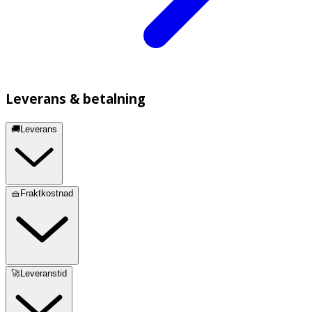
Leverans & betalning
🚚Leverans
🧺Fraktkostnad
🚀Leveranstid