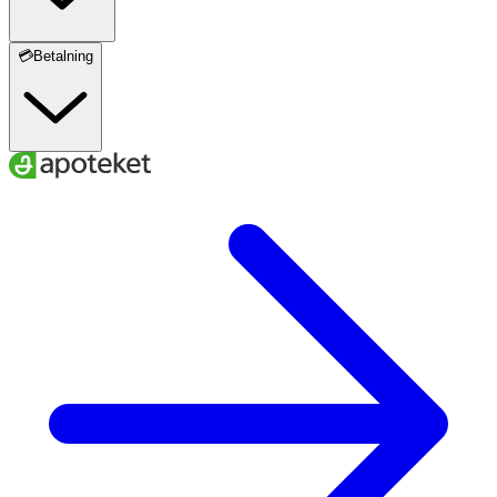
💳Betalning