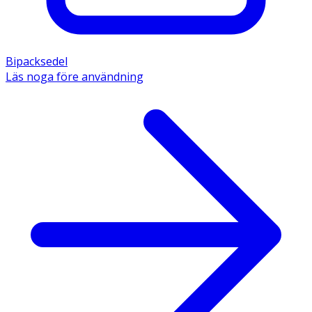
Bipacksedel
Läs noga före användning