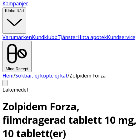
Kampanjer
Kloka Råd
Varumärken
Kundklubb
Tjänster
Hitta apotek
Kundservice
Mina Recept
Hem
/
Sökbar, ej köpb, ej kat
/
Zolpidem Forza
Läkemedel
Zolpidem Forza,
filmdragerad tablett 10 mg,
10 tablett(er)