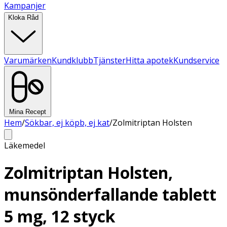
Kampanjer
Kloka Råd
Varumärken
Kundklubb
Tjänster
Hitta apotek
Kundservice
Mina Recept
Hem
/
Sökbar, ej köpb, ej kat
/
Zolmitriptan Holsten
Läkemedel
Zolmitriptan Holsten,
munsönderfallande tablett
5 mg, 12 styck