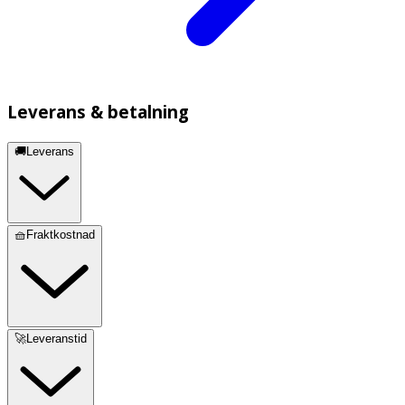
Leverans & betalning
🚚Leverans
🧺Fraktkostnad
🚀Leveranstid