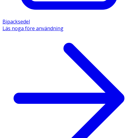
Bipacksedel
Läs noga före användning