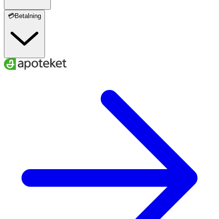
💳Betalning