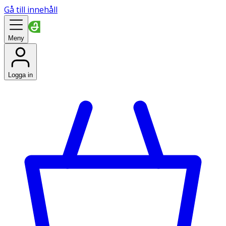
Gå till innehåll
Meny
Logga in