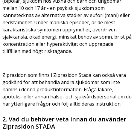
(bipolär) sjukdom hos vuxna och barn och ungdomar
mellan 10 och 17 år - en psykisk sjukdom som
kännetecknas av alternativa stadier av eufori (mani) eller
nedstämdhet. Under maniska episoder, är de mest
karaktäristiska symtomen upprymdhet, överdriven
självkänsla, ökad energi, minskat behov av sömn, brist på
koncentration eller hyperaktivitet och upprepade
tillfällen med högt risktagande.
Ziprasidon som finns i Ziprasidon Stada kan också vara
godkänd för att behandla andra sjukdomar som inte
nämns i denna produktinformation. Fråga läkare,
apoteks- eller annan hälso- och sjukvårdspersonal om du
har ytterligare frågor och följ alltid deras instruktion.
2. Vad du behöver veta innan du använder
Ziprasidon STADA