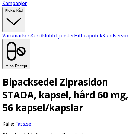
Kampanjer
Kloka Råd
Varumärken
Kundklubb
Tjänster
Hitta apotek
Kundservice
Mina Recept
Bipacksedel Ziprasidon
STADA, kapsel, hård 60 mg,
56 kapsel/kapslar
Källa:
Fass.se