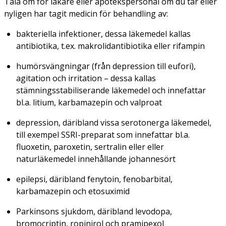
Tala om för läkare eller apotekspersonal om du tar eller
nyligen har tagit medicin för behandling av:
bakteriella infektioner, dessa läkemedel kallas
antibiotika, t.ex. makrolidantibiotika eller rifampin
humörsvängningar (från depression till eufori),
agitation och irritation – dessa kallas
stämningsstabiliserande läkemedel och innefattar
bl.a. litium, karbamazepin och valproat
depression, däribland vissa serotonerga läkemedel,
till exempel SSRI-preparat som innefattar bl.a.
fluoxetin, paroxetin, sertralin eller eller
naturläkemedel innehållande johannesört
epilepsi, däribland fenytoin, fenobarbital,
karbamazepin och etosuximid
Parkinsons sjukdom, däribland levodopa,
bromocriptin, ropinirol och pramipexol