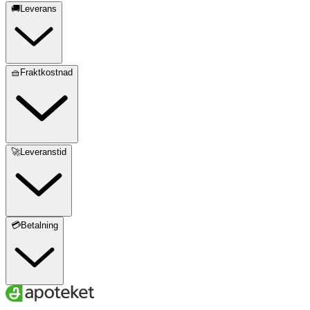
🚚Leverans
🧺Fraktkostnad
🚀Leveranstid
💳Betalning