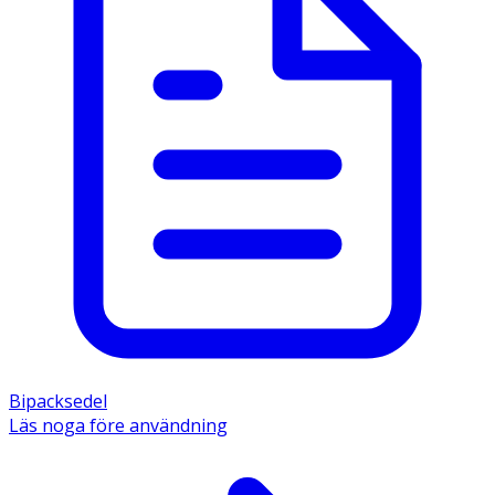
Bipacksedel
Läs noga före användning