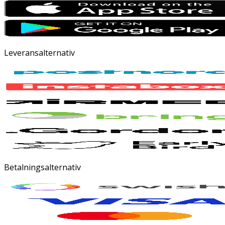
Leveransalternativ
Betalningsalternativ