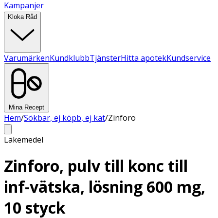
Kampanjer
Kloka Råd
Varumärken
Kundklubb
Tjänster
Hitta apotek
Kundservice
Mina Recept
Hem
/
Sökbar, ej köpb, ej kat
/
Zinforo
Läkemedel
Zinforo, pulv till konc till
inf-vätska, lösning 600 mg,
10 styck