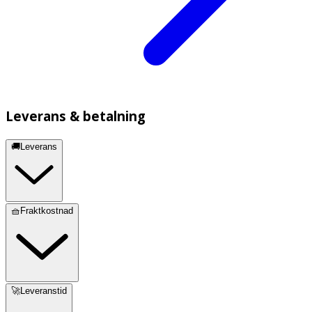
Leverans & betalning
🚚Leverans
🧺Fraktkostnad
🚀Leveranstid