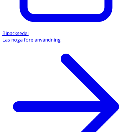
Bipacksedel
Läs noga före användning