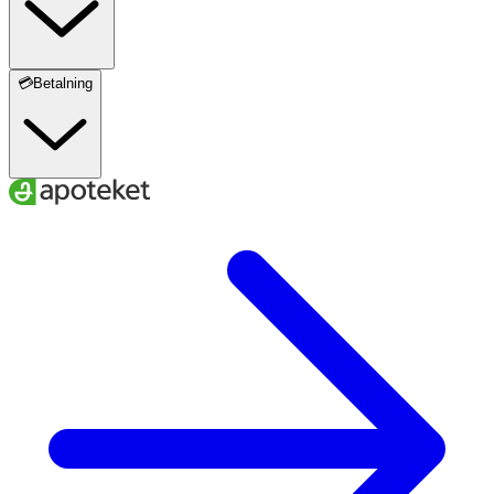
💳Betalning