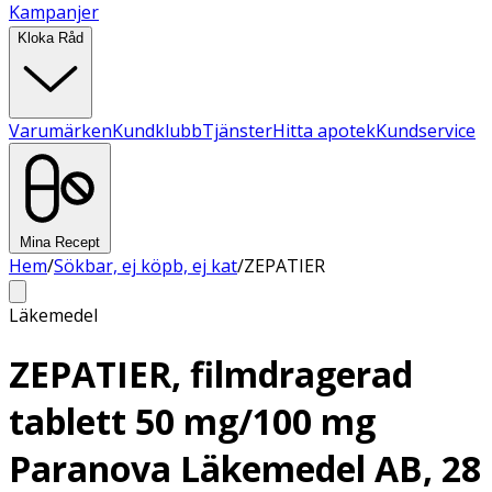
Kampanjer
Kloka Råd
Varumärken
Kundklubb
Tjänster
Hitta apotek
Kundservice
Mina Recept
Hem
/
Sökbar, ej köpb, ej kat
/
ZEPATIER
Läkemedel
ZEPATIER, filmdragerad
tablett 50 mg/100 mg
Paranova Läkemedel AB, 28