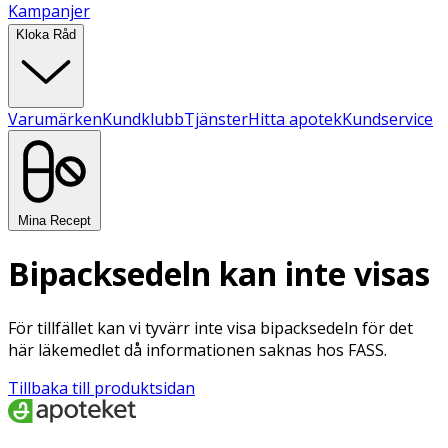
Kampanjer
Kloka Råd
Varumärken
Kundklubb
Tjänster
Hitta apotek
Kundservice
Mina Recept
Bipacksedeln kan inte visas
För tillfället kan vi tyvärr inte visa bipacksedeln för det
här läkemedlet då informationen saknas hos FASS.
Tillbaka till produktsidan