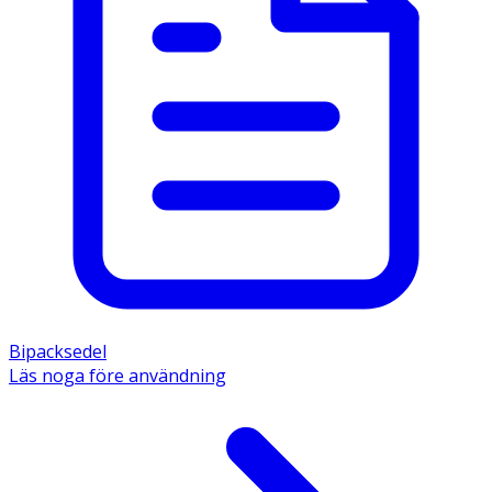
Bipacksedel
Läs noga före användning