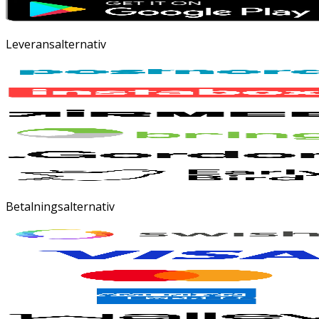
Leveransalternativ
Betalningsalternativ