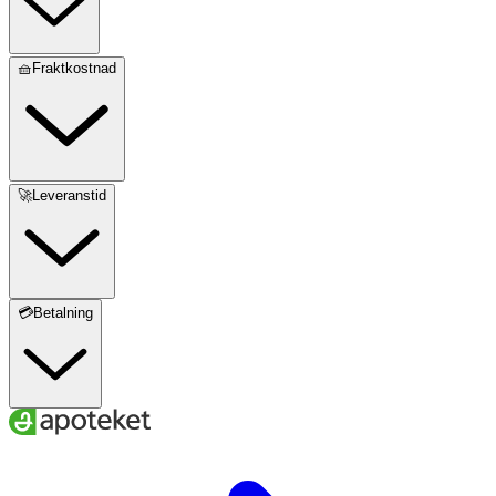
🧺Fraktkostnad
🚀Leveranstid
💳Betalning