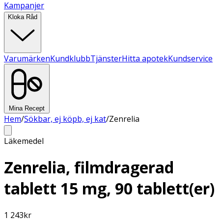
Kampanjer
Kloka Råd
Varumärken
Kundklubb
Tjänster
Hitta apotek
Kundservice
Mina Recept
Hem
/
Sökbar, ej köpb, ej kat
/
Zenrelia
Läkemedel
Zenrelia, filmdragerad
tablett 15 mg, 90 tablett(er)
1 243
kr