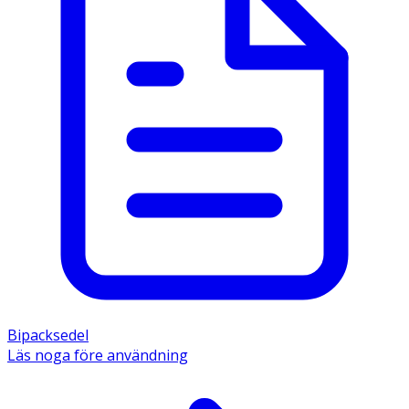
Bipacksedel
Läs noga före användning