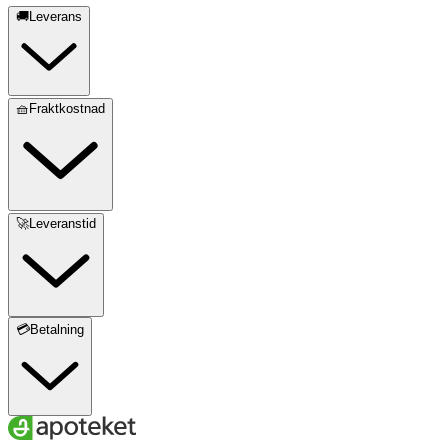
🚚Leverans
🧺Fraktkostnad
🚀Leveranstid
💳Betalning