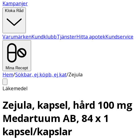
Kampanjer
Kloka Råd
Varumärken
Kundklubb
Tjänster
Hitta apotek
Kundservice
Mina Recept
Hem
/
Sökbar, ej köpb, ej kat
/
Zejula
Läkemedel
Zejula, kapsel, hård 100 mg
Medartuum AB, 84 x 1
kapsel/kapslar