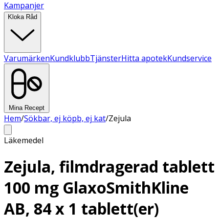
Kampanjer
Kloka Råd
Varumärken
Kundklubb
Tjänster
Hitta apotek
Kundservice
Mina Recept
Hem
/
Sökbar, ej köpb, ej kat
/
Zejula
Läkemedel
Zejula, filmdragerad tablett
100 mg GlaxoSmithKline
AB, 84 x 1 tablett(er)