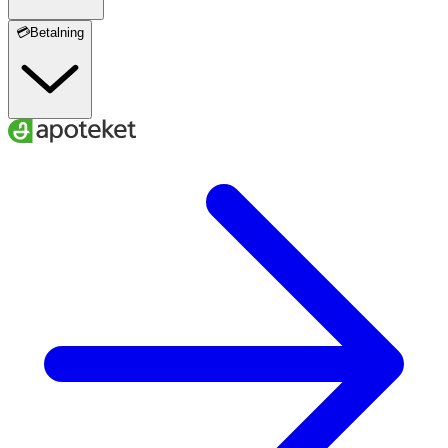
💳Betalning