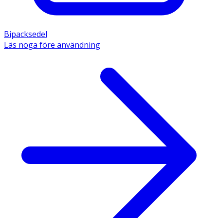
Bipacksedel
Läs noga före användning