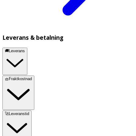
Leverans & betalning
🚚Leverans
🧺Fraktkostnad
🚀Leveranstid