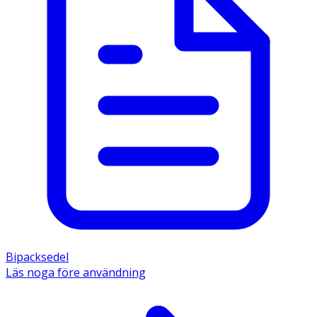
Bipacksedel
Läs noga före användning