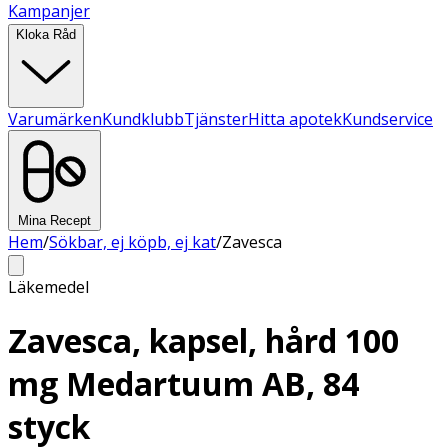
Kampanjer
Kloka Råd
Varumärken
Kundklubb
Tjänster
Hitta apotek
Kundservice
Mina Recept
Hem
/
Sökbar, ej köpb, ej kat
/
Zavesca
Läkemedel
Zavesca, kapsel, hård 100
mg Medartuum AB, 84
styck