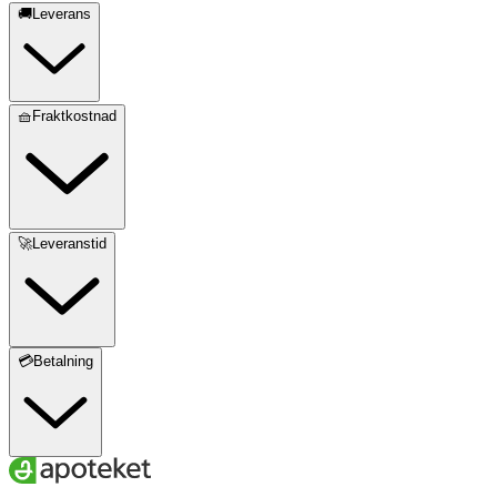
🚚Leverans
🧺Fraktkostnad
🚀Leveranstid
💳Betalning