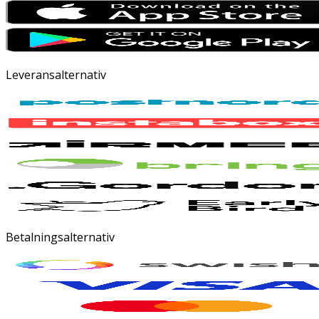
Leveransalternativ
Betalningsalternativ