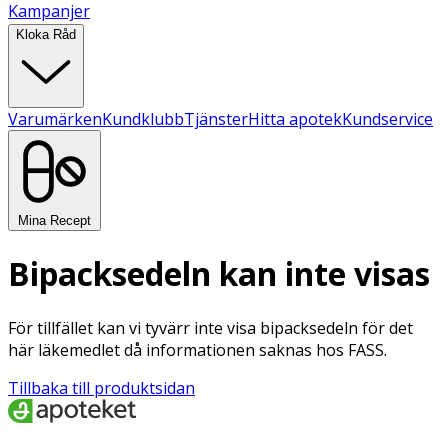
Kampanjer
Kloka Råd
Varumärken
Kundklubb
Tjänster
Hitta apotek
Kundservice
Mina Recept
Bipacksedeln kan inte visas
För tillfället kan vi tyvärr inte visa bipacksedeln för det
här läkemedlet då informationen saknas hos FASS.
Tillbaka till produktsidan