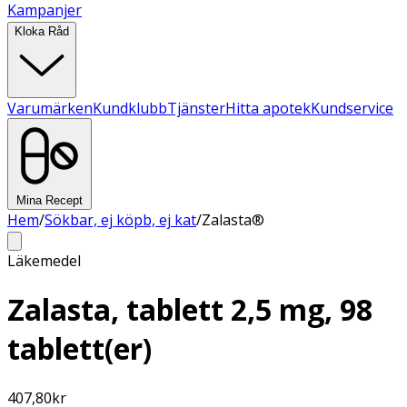
Kampanjer
Kloka Råd
Varumärken
Kundklubb
Tjänster
Hitta apotek
Kundservice
Mina Recept
Hem
/
Sökbar, ej köpb, ej kat
/
Zalasta®
Läkemedel
Zalasta, tablett 2,5 mg, 98
tablett(er)
407,80
kr