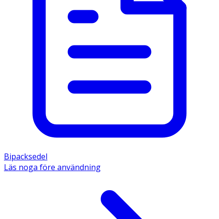
Bipacksedel
Läs noga före användning