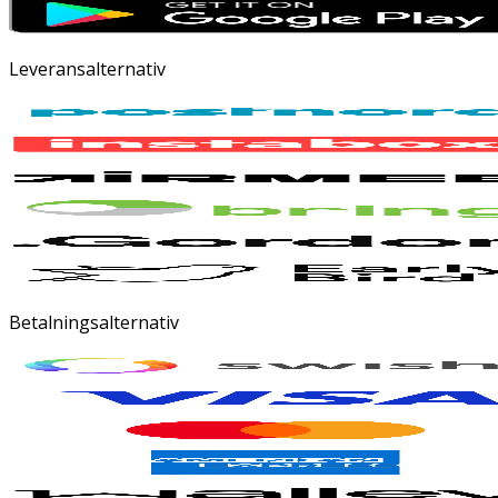
Leveransalternativ
Betalningsalternativ