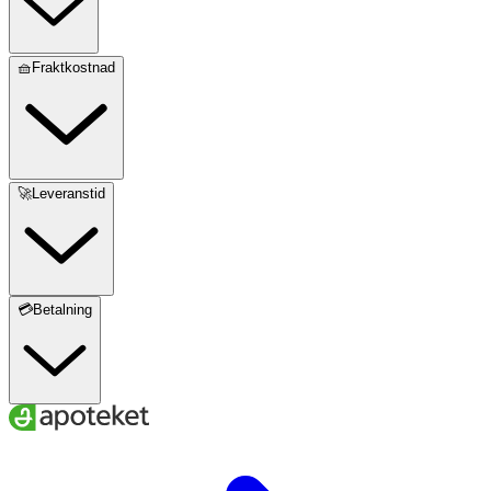
🧺Fraktkostnad
🚀Leveranstid
💳Betalning