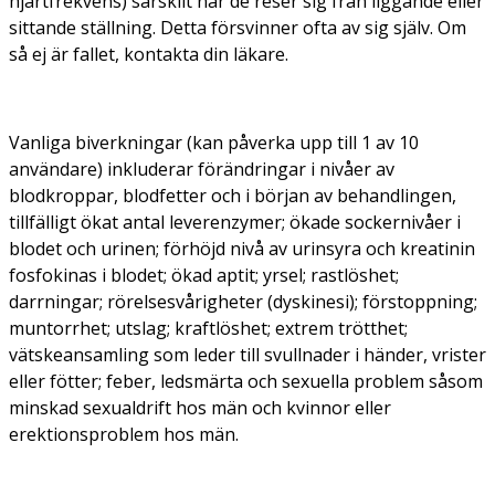
hjärtfrekvens) särskilt när de reser sig från liggande eller
sittande ställning. Detta försvinner ofta av sig själv. Om
så ej är fallet, kontakta din läkare.
Vanliga biverkningar (kan påverka upp till 1 av 10
användare) inkluderar förändringar i nivåer av
blodkroppar, blodfetter och i början av behandlingen,
tillfälligt ökat antal leverenzymer; ökade sockernivåer i
blodet och urinen; förhöjd nivå av urinsyra och kreatinin
fosfokinas i blodet; ökad aptit; yrsel; rastlöshet;
darrningar; rörelsesvårigheter (dyskinesi); förstoppning;
muntorrhet; utslag; kraftlöshet; extrem trötthet;
vätskeansamling som leder till svullnader i händer, vrister
eller fötter; feber, ledsmärta och sexuella problem såsom
minskad sexualdrift hos män och kvinnor eller
erektionsproblem hos män.