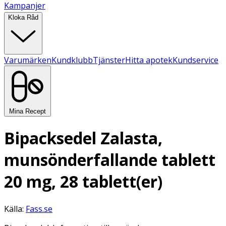
Kampanjer
Kloka Råd
Varumärken
Kundklubb
Tjänster
Hitta apotek
Kundservice
Mina Recept
Bipacksedel Zalasta,
munsönderfallande tablett
20 mg, 28 tablett(er)
Källa:
Fass.se