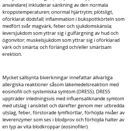
användare) inkluderar sänkning av den normala
kroppstemperaturen; onormal hjärtrytm; plötsligt,
oförklarat dödsfall; inflammation i bukspottkörteln som
medfört svår magvärk, feber och sjukdomskänsla;
leversjukdom som yttrar sig i gulfärgning av hud och
ögonvitor; muskelsjukdom som yttrar sig i oförklarad
värk och smärta; och förlängd och/eller smärtsam
erektion.
Mycket sällsynta biverkningar innefattar allvarliga
allergiska reaktioner såsom läkemedelsreaktion med
eosinofili och systemiska symtom (DRESS). DRESS
uppträder inledningsvis med influensaliknande symtom
med utslag i ansiktet och därefter genom mer utbredda
utslag, feber, förstorade lymfkörtlar, förhöjda nivåer av
leverenzymer som ses i blodprov och förhöjda halter av
en typ av vita blodkroppar (eosinofiler).