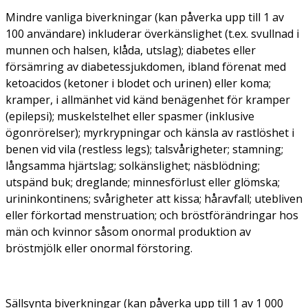
Mindre vanliga biverkningar (kan påverka upp till 1 av
100 användare) inkluderar överkänslighet (t.ex. svullnad i
munnen och halsen, klåda, utslag); diabetes eller
försämring av diabetessjukdomen, ibland förenat med
ketoacidos (ketoner i blodet och urinen) eller koma;
kramper, i allmänhet vid känd benägenhet för kramper
(epilepsi); muskelstelhet eller spasmer (inklusive
ögonrörelser); myrkrypningar och känsla av rastlöshet i
benen vid vila (restless legs); talsvårigheter; stamning;
långsamma hjärtslag; solkänslighet; näsblödning;
utspänd buk; dreglande; minnesförlust eller glömska;
urininkontinens; svårigheter att kissa; håravfall; utebliven
eller förkortad menstruation; och bröstförändringar hos
män och kvinnor såsom onormal produktion av
bröstmjölk eller onormal förstoring.
Sällsynta biverkningar (kan påverka upp till 1 av 1 000