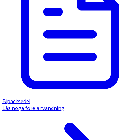
Bipacksedel
Läs noga före användning