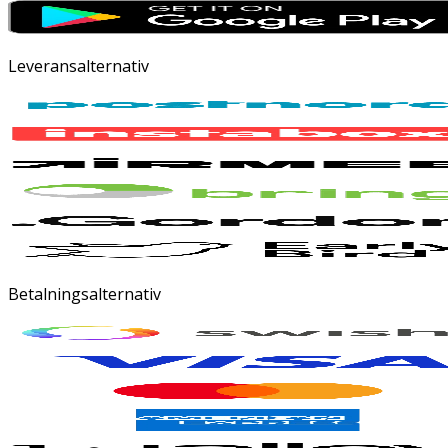
Leveransalternativ
Betalningsalternativ