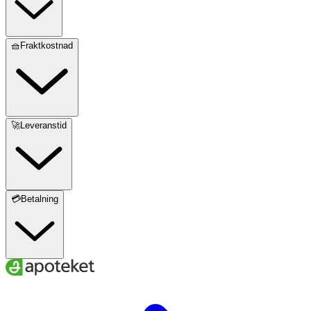
🧺Fraktkostnad
🚀Leveranstid
💳Betalning