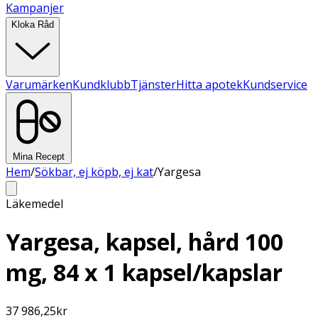
Kampanjer
Kloka Råd
Varumärken
Kundklubb
Tjänster
Hitta apotek
Kundservice
Mina Recept
Hem
/
Sökbar, ej köpb, ej kat
/
Yargesa
Läkemedel
Yargesa, kapsel, hård 100
mg, 84 x 1 kapsel/kapslar
37 986,25
kr