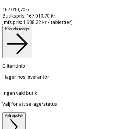
167 010,70
kr
Butikspris:
167 010,70 kr
,
Jmfs.pris:
1 988,22 kr / tablett(er)
Köp via recept
Gilteritinib
I lager hos leverantör
Ingen vald butik
Välj för att se lagerstatus
Välj apotek