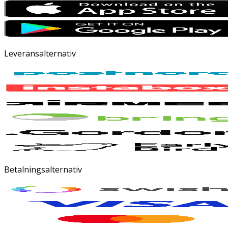
Leveransalternativ
Betalningsalternativ