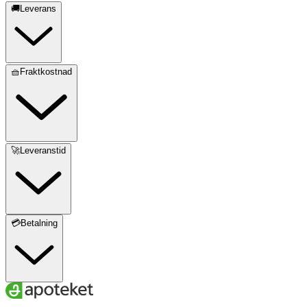
🚚Leverans
🧺Fraktkostnad
🚀Leveranstid
💳Betalning