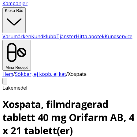
Kampanjer
Kloka Råd
Varumärken
Kundklubb
Tjänster
Hitta apotek
Kundservice
Mina Recept
Hem
/
Sökbar, ej köpb, ej kat
/
Xospata
Läkemedel
Xospata, filmdragerad
tablett 40 mg Orifarm AB, 4
x 21 tablett(er)