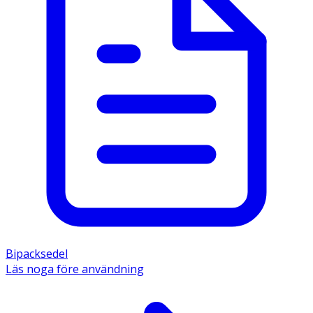
Bipacksedel
Läs noga före användning