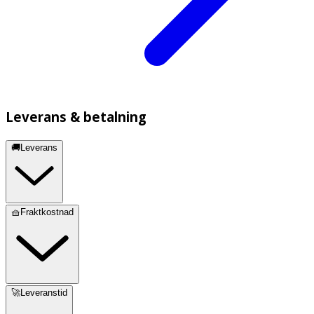
Leverans & betalning
🚚Leverans
🧺Fraktkostnad
🚀Leveranstid