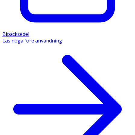
Bipacksedel
Läs noga före användning