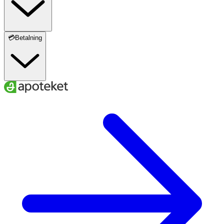
💳Betalning