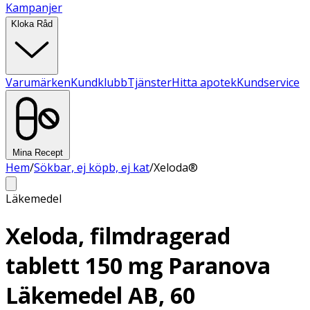
Kampanjer
Kloka Råd
Varumärken
Kundklubb
Tjänster
Hitta apotek
Kundservice
Mina Recept
Hem
/
Sökbar, ej köpb, ej kat
/
Xeloda®
Läkemedel
Xeloda, filmdragerad
tablett 150 mg Paranova
Läkemedel AB, 60