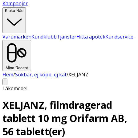
Kampanjer
Kloka Råd
Varumärken
Kundklubb
Tjänster
Hitta apotek
Kundservice
Mina Recept
Hem
/
Sökbar, ej köpb, ej kat
/
XELJANZ
Läkemedel
XELJANZ, filmdragerad
tablett 10 mg Orifarm AB,
56 tablett(er)