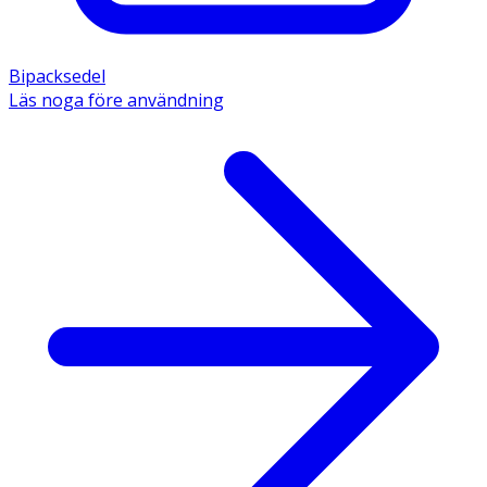
Bipacksedel
Läs noga före användning