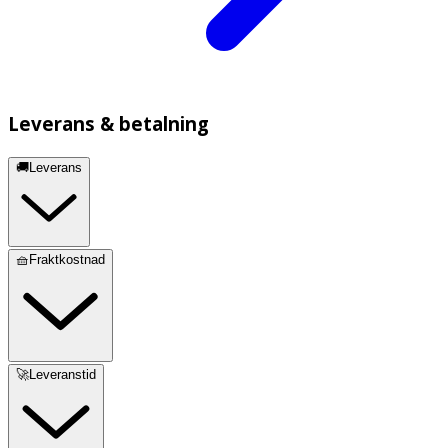
Leverans & betalning
🚚Leverans
🧺Fraktkostnad
🚀Leveranstid