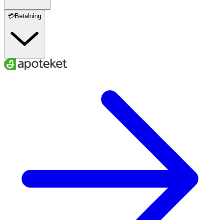
💳Betalning