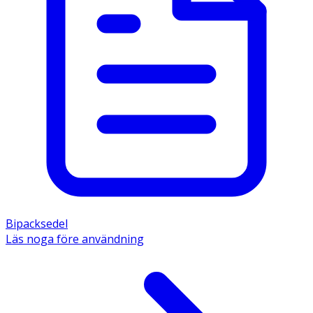
Bipacksedel
Läs noga före användning