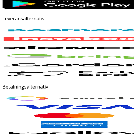
Leveransalternativ
Betalningsalternativ