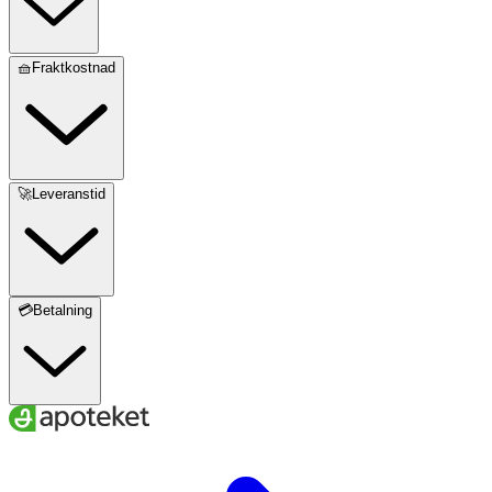
🧺Fraktkostnad
🚀Leveranstid
💳Betalning