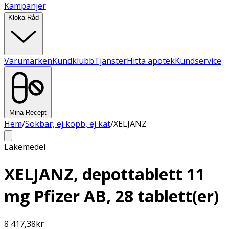
Kampanjer
Kloka Råd
Varumärken
Kundklubb
Tjänster
Hitta apotek
Kundservice
Mina Recept
Hem
/
Sökbar, ej köpb, ej kat
/
XELJANZ
Läkemedel
XELJANZ, depottablett 11
mg Pfizer AB, 28 tablett(er)
8 417,38
kr