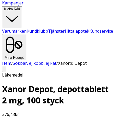
Kampanjer
Kloka Råd
Varumärken
Kundklubb
Tjänster
Hitta apotek
Kundservice
Mina Recept
Hem
/
Sökbar, ej köpb, ej kat
/
Xanor® Depot
Läkemedel
Xanor Depot, depottablett
2 mg, 100 styck
376,43
kr