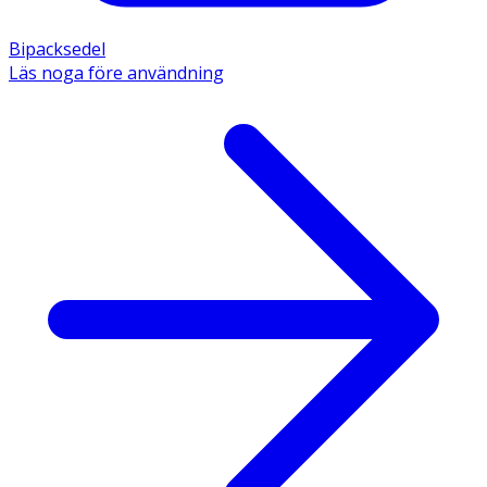
Bipacksedel
Läs noga före användning