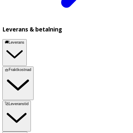
Leverans & betalning
🚚Leverans
🧺Fraktkostnad
🚀Leveranstid