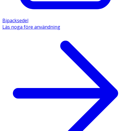
Bipacksedel
Läs noga före användning