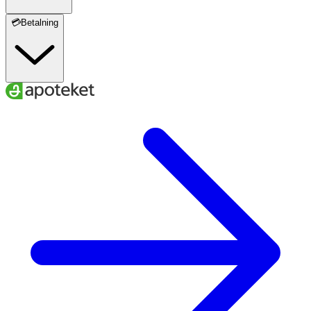
💳Betalning