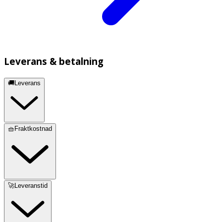
Leverans & betalning
🚚Leverans
🧺Fraktkostnad
🚀Leveranstid