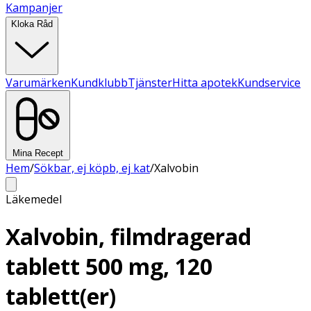
Kampanjer
Kloka Råd
Varumärken
Kundklubb
Tjänster
Hitta apotek
Kundservice
Mina Recept
Hem
/
Sökbar, ej köpb, ej kat
/
Xalvobin
Läkemedel
Xalvobin, filmdragerad
tablett 500 mg, 120
tablett(er)