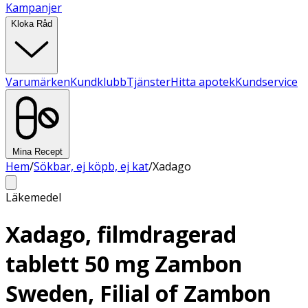
Kampanjer
Kloka Råd
Varumärken
Kundklubb
Tjänster
Hitta apotek
Kundservice
Mina Recept
Hem
/
Sökbar, ej köpb, ej kat
/
Xadago
Läkemedel
Xadago, filmdragerad
tablett 50 mg Zambon
Sweden, Filial of Zambon