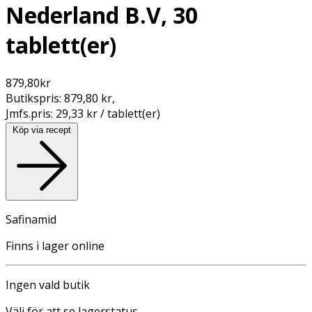
Nederland B.V, 30
tablett(er)
879,80
kr
Butikspris:
879,80 kr
,
Jmfs.pris:
29,33 kr / tablett(er)
Köp via recept
Safinamid
Finns i lager online
Ingen vald butik
Välj för att se lagerstatus