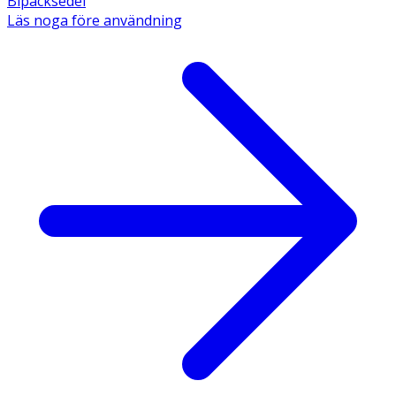
Bipacksedel
Läs noga före användning