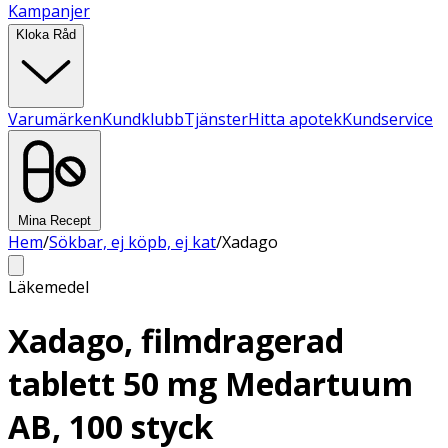
Kampanjer
Kloka Råd
Varumärken
Kundklubb
Tjänster
Hitta apotek
Kundservice
Mina Recept
Hem
/
Sökbar, ej köpb, ej kat
/
Xadago
Läkemedel
Xadago, filmdragerad
tablett 50 mg Medartuum
AB, 100 styck