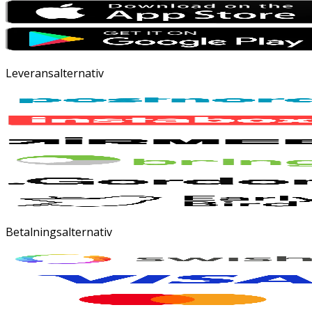
Leveransalternativ
Betalningsalternativ