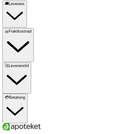
🚚Leverans
🧺Fraktkostnad
🚀Leveranstid
💳Betalning