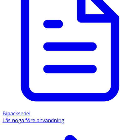
Bipacksedel
Läs noga före användning