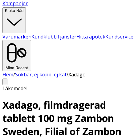
Kampanjer
Kloka Råd
Varumärken
Kundklubb
Tjänster
Hitta apotek
Kundservice
Mina Recept
Hem
/
Sökbar, ej köpb, ej kat
/
Xadago
Läkemedel
Xadago, filmdragerad
tablett 100 mg Zambon
Sweden, Filial of Zambon