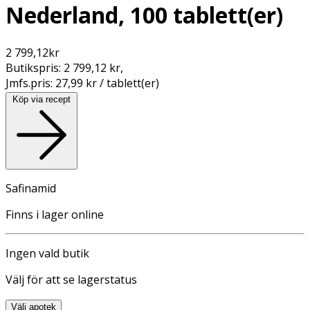
Nederland, 100 tablett(er)
2 799,12
kr
Butikspris:
2 799,12 kr
,
Jmfs.pris:
27,99 kr / tablett(er)
Köp via recept
Safinamid
Finns i lager online
Ingen vald butik
Välj för att se lagerstatus
Välj apotek