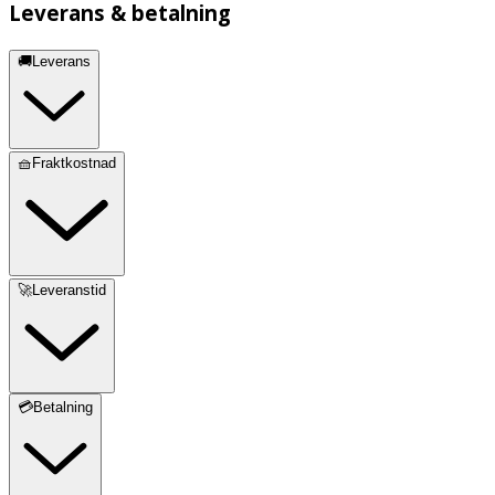
Leverans & betalning
🚚Leverans
🧺Fraktkostnad
🚀Leveranstid
💳Betalning