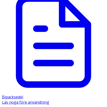
Bipacksedel
Läs noga före användning