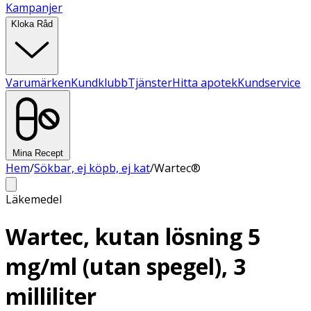
Kampanjer
Kloka Råd
Varumärken
Kundklubb
Tjänster
Hitta apotek
Kundservice
Mina Recept
Hem
/
Sökbar, ej köpb, ej kat
/
Wartec®
Läkemedel
Wartec, kutan lösning 5
mg/ml (utan spegel), 3
milliliter