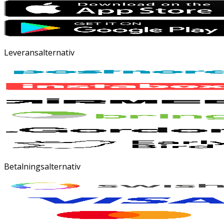
Leveransalternativ
Betalningsalternativ