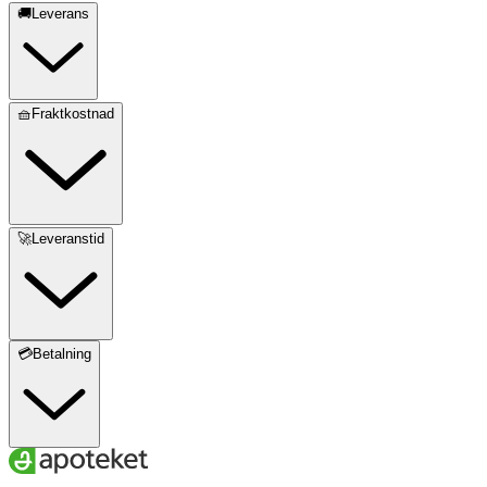
🚚Leverans
🧺Fraktkostnad
🚀Leveranstid
💳Betalning