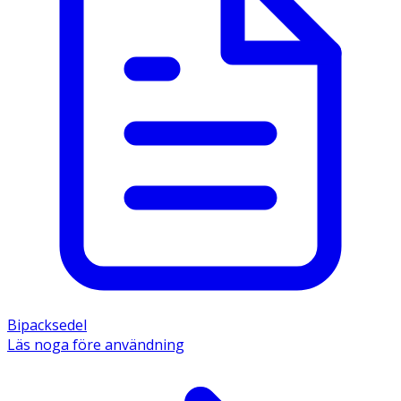
Bipacksedel
Läs noga före användning