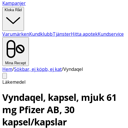
Kampanjer
Kloka Råd
Varumärken
Kundklubb
Tjänster
Hitta apotek
Kundservice
Mina Recept
Hem
/
Sökbar, ej köpb, ej kat
/
Vyndaqel
Läkemedel
Vyndaqel, kapsel, mjuk 61
mg Pfizer AB, 30
kapsel/kapslar