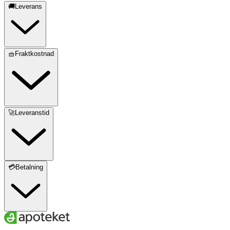
🚚Leverans
🧺Fraktkostnad
🚀Leveranstid
💳Betalning