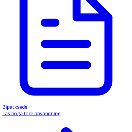
Bipacksedel
Läs noga före användning