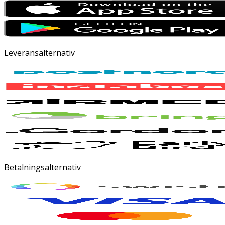
Leveransalternativ
Betalningsalternativ