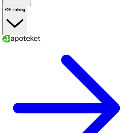
💳Betalning