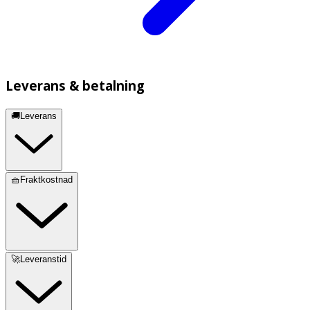
Leverans & betalning
🚚Leverans
🧺Fraktkostnad
🚀Leveranstid