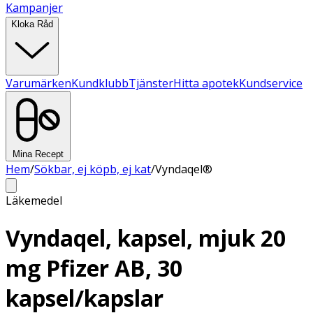
Kampanjer
Kloka Råd
Varumärken
Kundklubb
Tjänster
Hitta apotek
Kundservice
Mina Recept
Hem
/
Sökbar, ej köpb, ej kat
/
Vyndaqel®
Läkemedel
Vyndaqel, kapsel, mjuk 20
mg Pfizer AB, 30
kapsel/kapslar