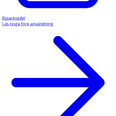
Bipacksedel
Läs noga före användning