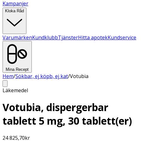
Kampanjer
Kloka Råd
Varumärken
Kundklubb
Tjänster
Hitta apotek
Kundservice
Mina Recept
Hem
/
Sökbar, ej köpb, ej kat
/
Votubia
Läkemedel
Votubia, dispergerbar
tablett 5 mg, 30 tablett(er)
24 825,70
kr