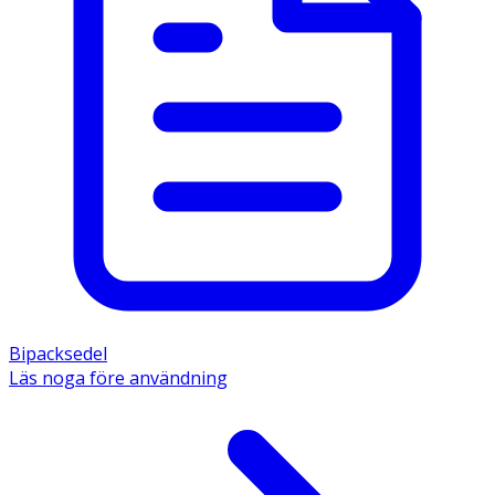
Bipacksedel
Läs noga före användning