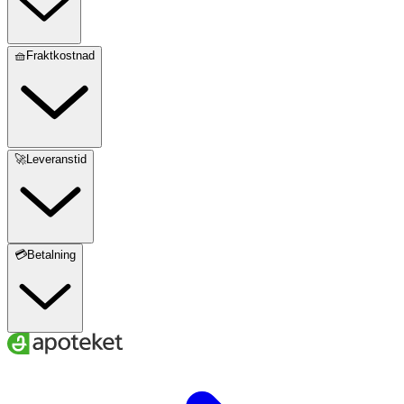
🧺Fraktkostnad
🚀Leveranstid
💳Betalning