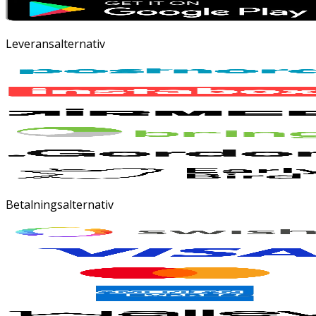
Leveransalternativ
Betalningsalternativ