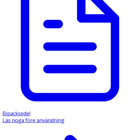
Bipacksedel
Läs noga före användning