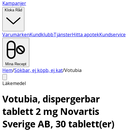
Kampanjer
Kloka Råd
Varumärken
Kundklubb
Tjänster
Hitta apotek
Kundservice
Mina Recept
Hem
/
Sökbar, ej köpb, ej kat
/
Votubia
Läkemedel
Votubia, dispergerbar
tablett 2 mg Novartis
Sverige AB, 30 tablett(er)