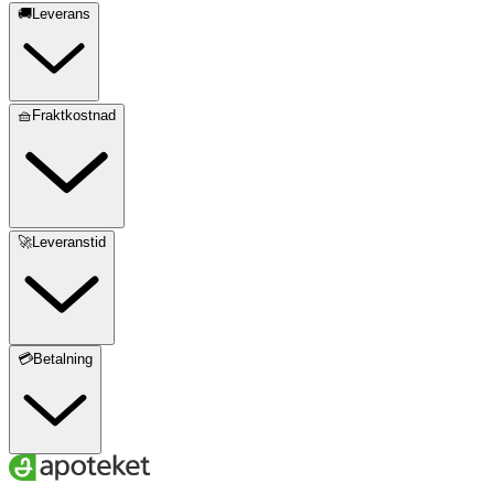
🚚Leverans
🧺Fraktkostnad
🚀Leveranstid
💳Betalning