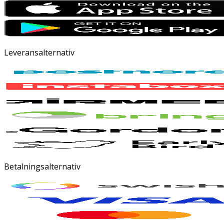
Leveransalternativ
Betalningsalternativ