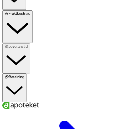
🧺Fraktkostnad
🚀Leveranstid
💳Betalning