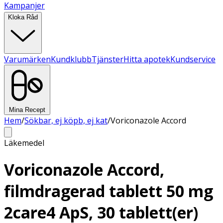
Kampanjer
Kloka Råd
Varumärken
Kundklubb
Tjänster
Hitta apotek
Kundservice
Mina Recept
Hem
/
Sökbar, ej köpb, ej kat
/
Voriconazole Accord
Läkemedel
Voriconazole Accord,
filmdragerad tablett 50 mg
2care4 ApS, 30 tablett(er)