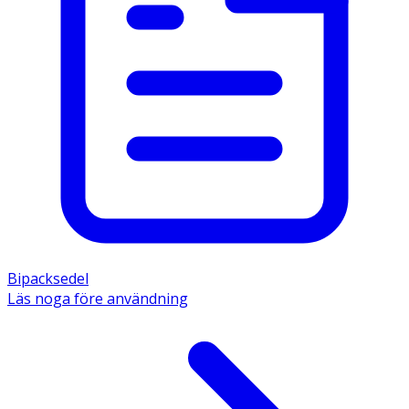
Bipacksedel
Läs noga före användning