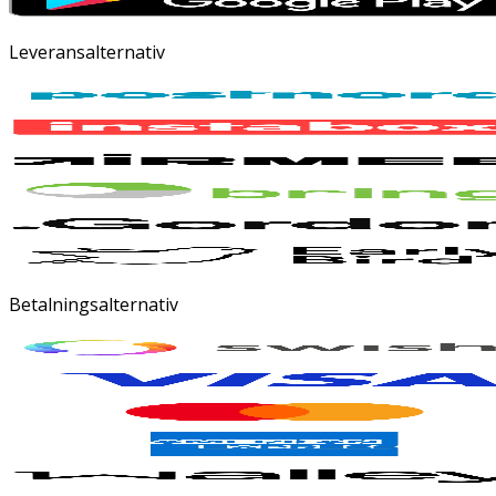
Leveransalternativ
Betalningsalternativ