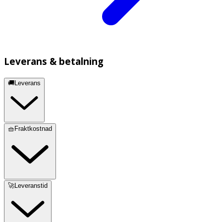
Leverans & betalning
🚚Leverans
🧺Fraktkostnad
🚀Leveranstid