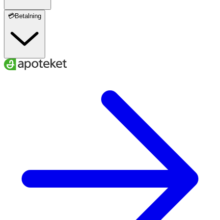
💳Betalning