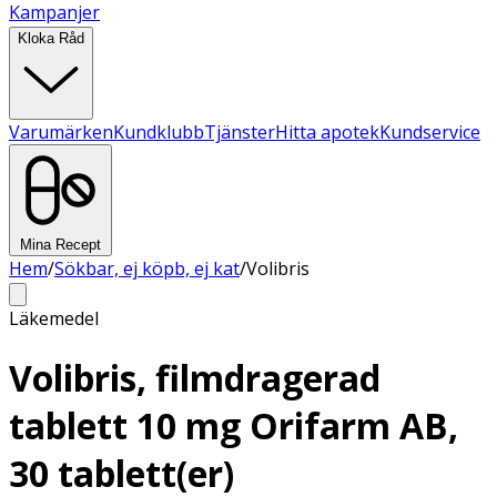
Kampanjer
Kloka Råd
Varumärken
Kundklubb
Tjänster
Hitta apotek
Kundservice
Mina Recept
Hem
/
Sökbar, ej köpb, ej kat
/
Volibris
Läkemedel
Volibris, filmdragerad
tablett 10 mg Orifarm AB,
30 tablett(er)