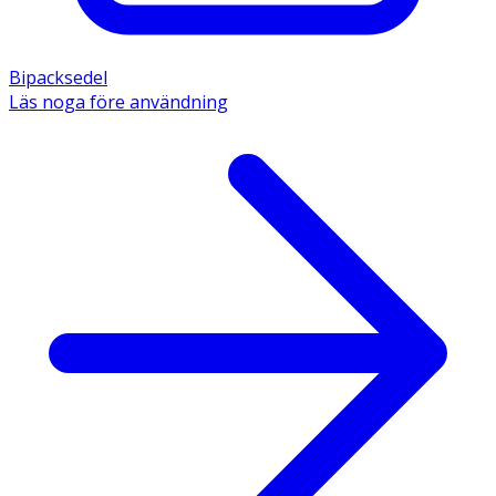
Bipacksedel
Läs noga före användning