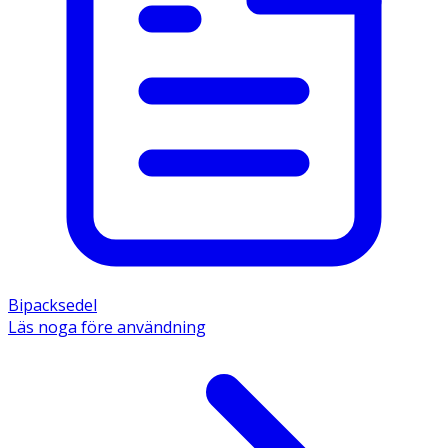
Bipacksedel
Läs noga före användning