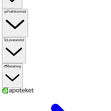
🧺Fraktkostnad
🚀Leveranstid
💳Betalning