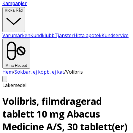
Kampanjer
Kloka Råd
Varumärken
Kundklubb
Tjänster
Hitta apotek
Kundservice
Mina Recept
Hem
/
Sökbar, ej köpb, ej kat
/
Volibris
Läkemedel
Volibris, filmdragerad
tablett 10 mg Abacus
Medicine A/S, 30 tablett(er)