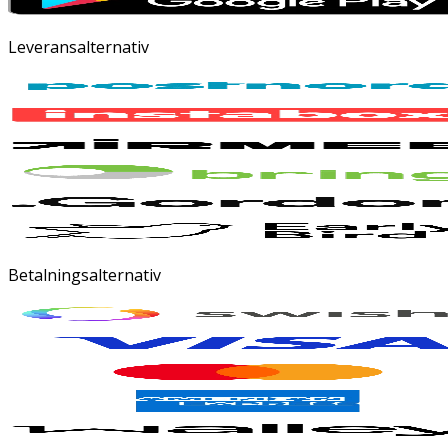
Leveransalternativ
Betalningsalternativ