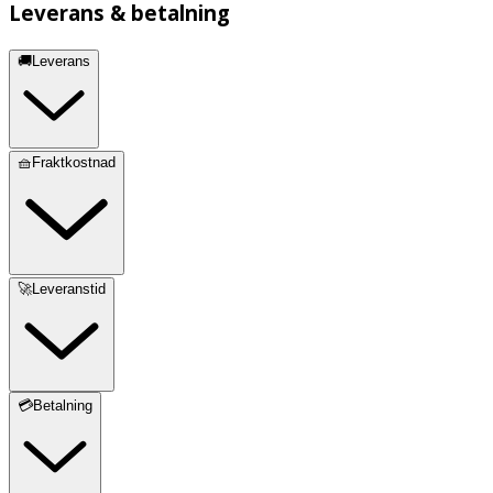
Leverans & betalning
🚚Leverans
🧺Fraktkostnad
🚀Leveranstid
💳Betalning