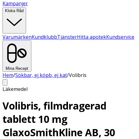
Kampanjer
Kloka Råd
Varumärken
Kundklubb
Tjänster
Hitta apotek
Kundservice
Mina Recept
Hem
/
Sökbar, ej köpb, ej kat
/
Volibris
Läkemedel
Volibris, filmdragerad
tablett 10 mg
GlaxoSmithKline AB, 30