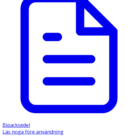
Bipacksedel
Läs noga före användning