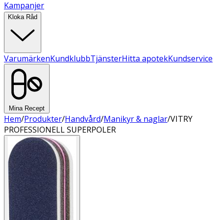
Kampanjer
Kloka Råd
Varumärken
Kundklubb
Tjänster
Hitta apotek
Kundservice
Mina Recept
Hem
/
Produkter
/
Handvård
/
Manikyr & naglar
/
VITRY
PROFESSIONELL SUPERPOLER