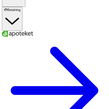
💳Betalning