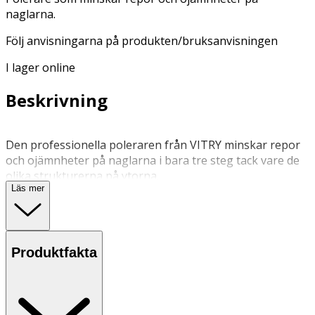
naglarna.
Följ anvisningarna på produkten/bruksanvisningen
I lager online
Beskrivning
Den professionella poleraren från VITRY minskar repor
och ojämnheter på naglarna i bara tre steg tack vare de
olika strukturerna på ytorna.
Läs mer
N.C.
N.C.
Produktfakta
OK för gravida och ammande:
Ja