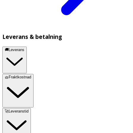
Leverans & betalning
🚚Leverans
🧺Fraktkostnad
🚀Leveranstid