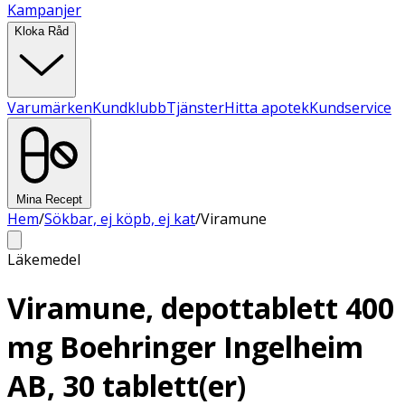
Kampanjer
Kloka Råd
Varumärken
Kundklubb
Tjänster
Hitta apotek
Kundservice
Mina Recept
Hem
/
Sökbar, ej köpb, ej kat
/
Viramune
Läkemedel
Viramune, depottablett 400
mg Boehringer Ingelheim
AB, 30 tablett(er)