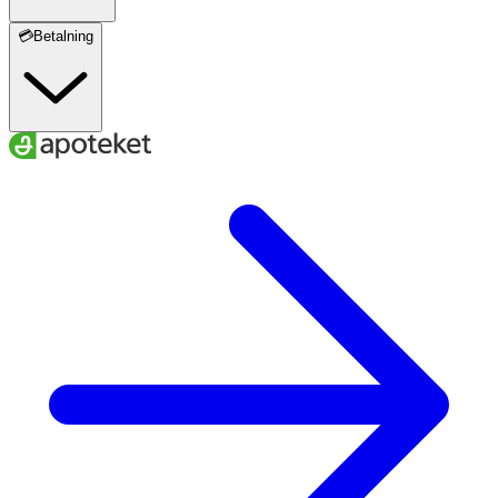
💳Betalning