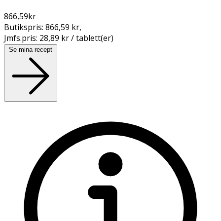
866,59
kr
Butikspris:
866,59 kr
,
Jmfs.pris:
28,89 kr / tablett(er)
Se mina recept