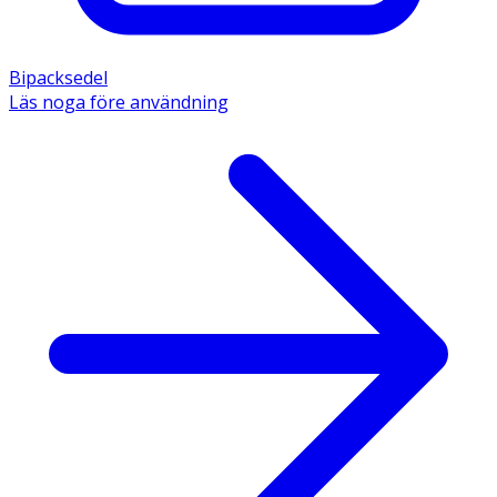
Bipacksedel
Läs noga före användning