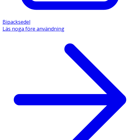
Bipacksedel
Läs noga före användning