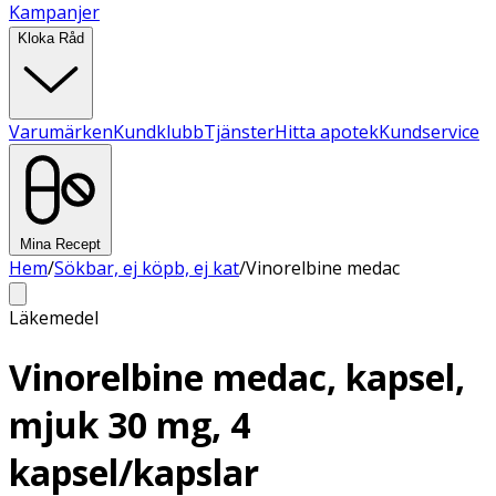
Kampanjer
Kloka Råd
Varumärken
Kundklubb
Tjänster
Hitta apotek
Kundservice
Mina Recept
Hem
/
Sökbar, ej köpb, ej kat
/
Vinorelbine medac
Läkemedel
Vinorelbine medac, kapsel,
mjuk 30 mg, 4
kapsel/kapslar