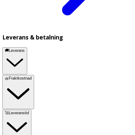
Leverans & betalning
🚚Leverans
🧺Fraktkostnad
🚀Leveranstid