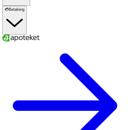
💳Betalning