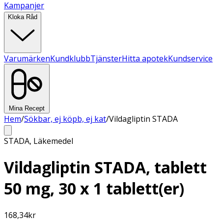
Kampanjer
Kloka Råd
Varumärken
Kundklubb
Tjänster
Hitta apotek
Kundservice
Mina Recept
Hem
/
Sökbar, ej köpb, ej kat
/
Vildagliptin STADA
STADA
,
Läkemedel
Vildagliptin STADA, tablett
50 mg, 30 x 1 tablett(er)
168,34
kr