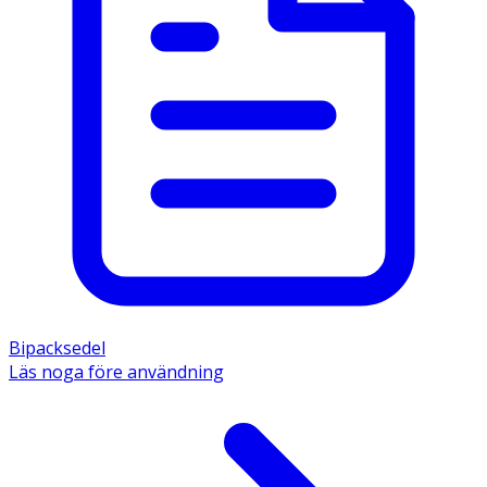
Bipacksedel
Läs noga före användning