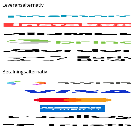
Leveransalternativ
Betalningsalternativ