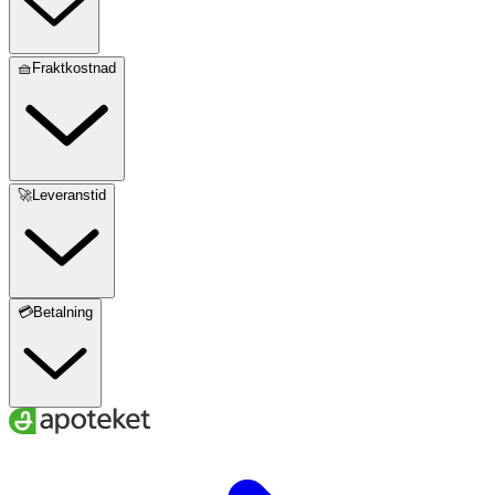
🧺Fraktkostnad
🚀Leveranstid
💳Betalning