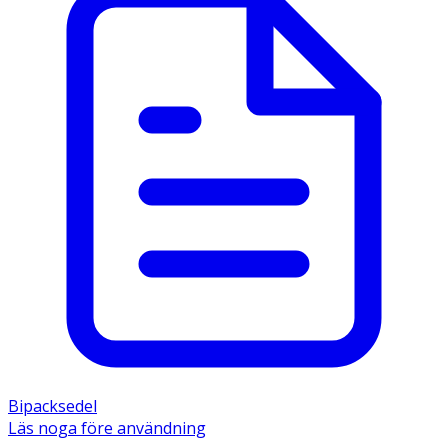
Bipacksedel
Läs noga före användning