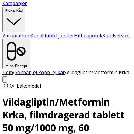
Kampanjer
Kloka Råd
Varumärken
Kundklubb
Tjänster
Hitta apotek
Kundservice
Mina Recept
Hem
/
Sökbar, ej köpb, ej kat
/
Vildagliptin/Metformin Krka
KRKA
,
Läkemedel
Vildagliptin/Metformin
Krka, filmdragerad tablett
50 mg/1000 mg, 60