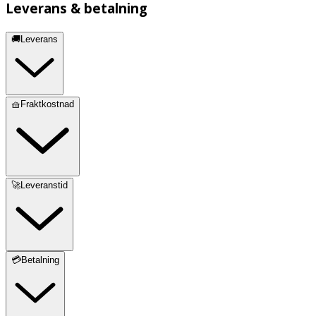
Leverans & betalning
🚚Leverans
🧺Fraktkostnad
🚀Leveranstid
💳Betalning