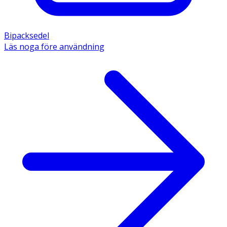
Bipacksedel
Läs noga före användning