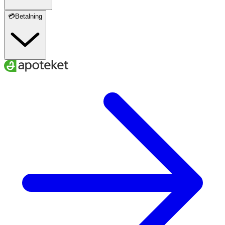
💳Betalning