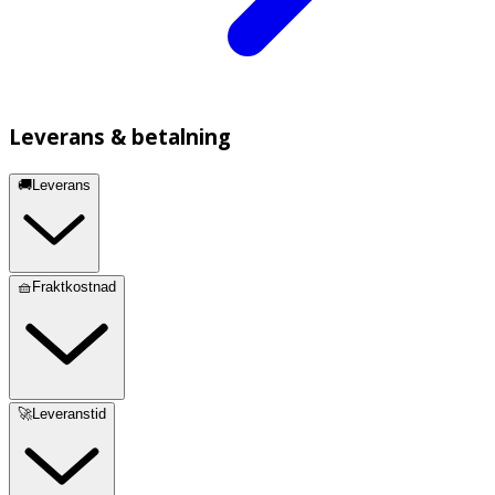
Leverans & betalning
🚚Leverans
🧺Fraktkostnad
🚀Leveranstid