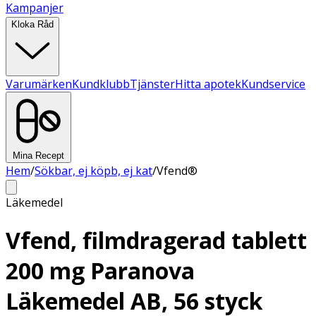
Kampanjer
Kloka Råd
Varumärken
Kundklubb
Tjänster
Hitta apotek
Kundservice
Mina Recept
Hem
/
Sökbar, ej köpb, ej kat
/
Vfend®
Läkemedel
Vfend, filmdragerad tablett
200 mg Paranova
Läkemedel AB, 56 styck