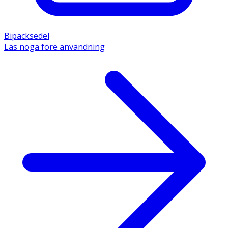
Bipacksedel
Läs noga före användning