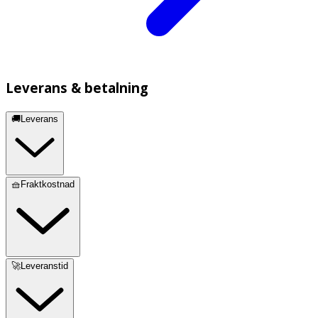
Leverans & betalning
🚚Leverans
🧺Fraktkostnad
🚀Leveranstid