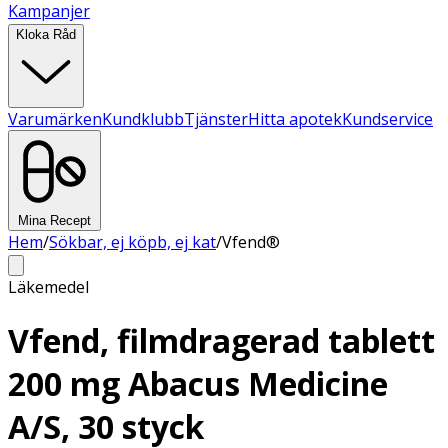
Kampanjer
Kloka Råd
Varumärken
Kundklubb
Tjänster
Hitta apotek
Kundservice
Mina Recept
Hem
/
Sökbar, ej köpb, ej kat
/
Vfend®
Läkemedel
Vfend, filmdragerad tablett
200 mg Abacus Medicine
A/S, 30 styck