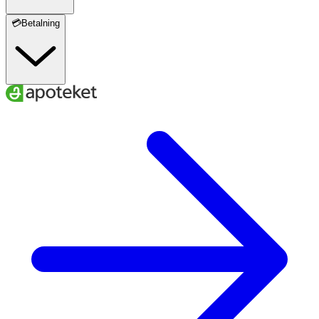
💳Betalning