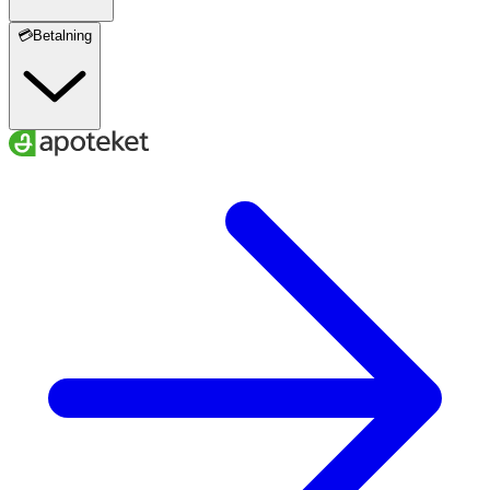
💳Betalning