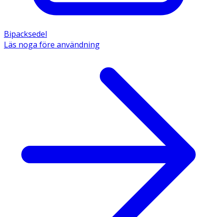
Bipacksedel
Läs noga före användning