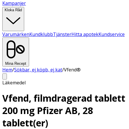
Kampanjer
Kloka Råd
Varumärken
Kundklubb
Tjänster
Hitta apotek
Kundservice
Mina Recept
Hem
/
Sökbar, ej köpb, ej kat
/
Vfend®
Läkemedel
Vfend, filmdragerad tablett
200 mg Pfizer AB, 28
tablett(er)