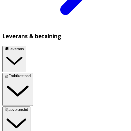
Leverans & betalning
🚚Leverans
🧺Fraktkostnad
🚀Leveranstid