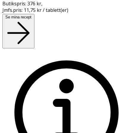
Butikspris:
376 kr
,
Jmfs.pris:
11,75 kr / tablett(er)
Se mina recept