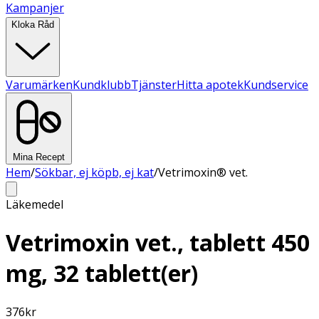
Kampanjer
Kloka Råd
Varumärken
Kundklubb
Tjänster
Hitta apotek
Kundservice
Mina Recept
Hem
/
Sökbar, ej köpb, ej kat
/
Vetrimoxin® vet.
Läkemedel
Vetrimoxin vet., tablett 450
mg, 32 tablett(er)
376
kr