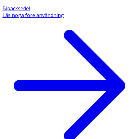
Bipacksedel
Läs noga före användning