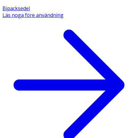
Bipacksedel
Läs noga före användning