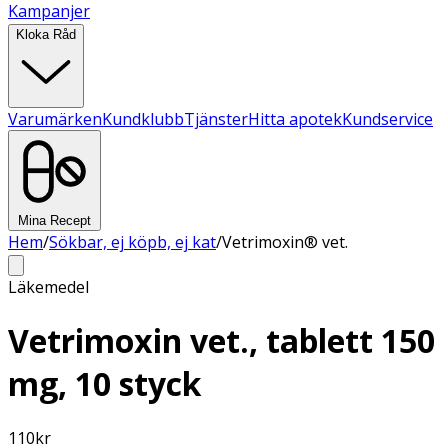
Kampanjer
Kloka Råd
Varumärken
Kundklubb
Tjänster
Hitta apotek
Kundservice
Mina Recept
Hem
/
Sökbar, ej köpb, ej kat
/
Vetrimoxin® vet.
Läkemedel
Vetrimoxin vet., tablett 150
mg, 10 styck
110
kr