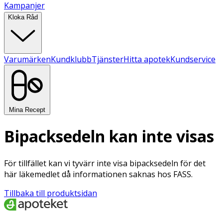
Kampanjer
Kloka Råd
Varumärken
Kundklubb
Tjänster
Hitta apotek
Kundservice
Mina Recept
Bipacksedeln kan inte visas
För tillfället kan vi tyvärr inte visa bipacksedeln för det
här läkemedlet då informationen saknas hos FASS.
Tillbaka till produktsidan