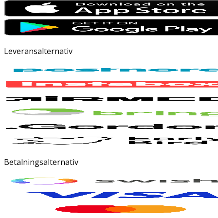
Leveransalternativ
Betalningsalternativ