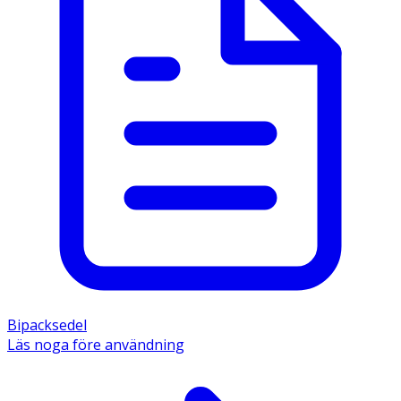
Bipacksedel
Läs noga före användning