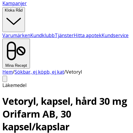
Kampanjer
Kloka Råd
Varumärken
Kundklubb
Tjänster
Hitta apotek
Kundservice
Mina Recept
Hem
/
Sökbar, ej köpb, ej kat
/
Vetoryl
Läkemedel
Vetoryl, kapsel, hård 30 mg
Orifarm AB, 30
kapsel/kapslar