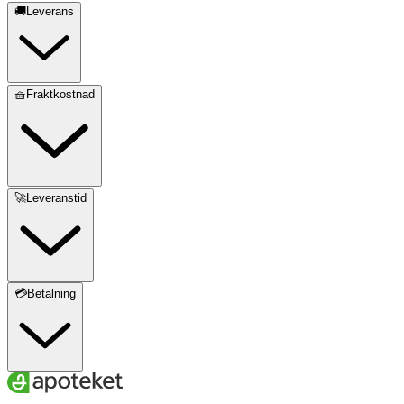
🚚Leverans
🧺Fraktkostnad
🚀Leveranstid
💳Betalning