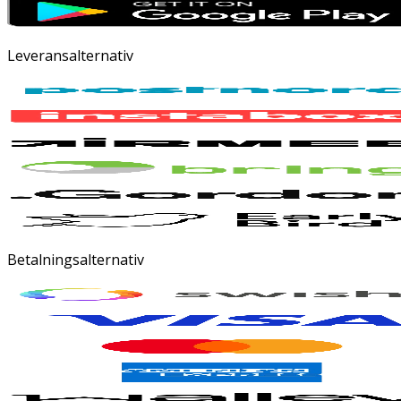
Leveransalternativ
Betalningsalternativ