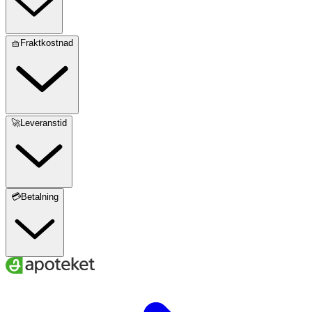
🧺Fraktkostnad
🚀Leveranstid
💳Betalning