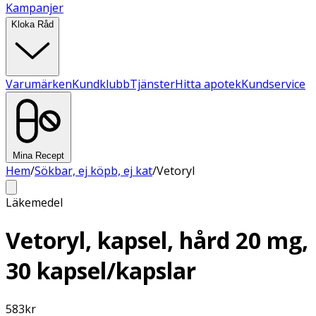
Kampanjer
Kloka Råd
Varumärken
Kundklubb
Tjänster
Hitta apotek
Kundservice
Mina Recept
Hem
/
Sökbar, ej köpb, ej kat
/
Vetoryl
Läkemedel
Vetoryl, kapsel, hård 20 mg,
30 kapsel/kapslar
583
kr