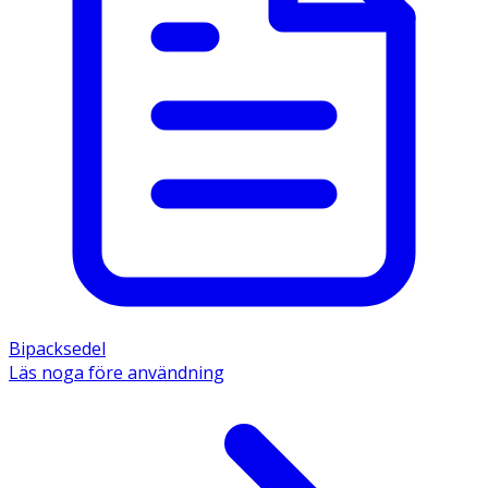
Bipacksedel
Läs noga före användning