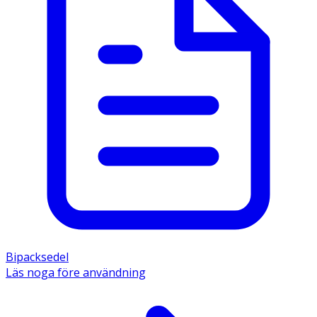
Bipacksedel
Läs noga före användning