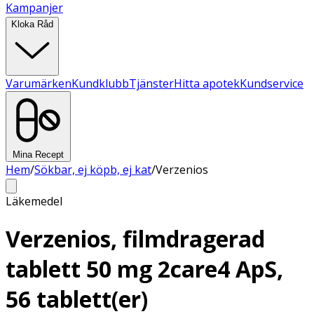
Kampanjer
Kloka Råd
Varumärken
Kundklubb
Tjänster
Hitta apotek
Kundservice
Mina Recept
Hem
/
Sökbar, ej köpb, ej kat
/
Verzenios
Läkemedel
Verzenios, filmdragerad
tablett 50 mg 2care4 ApS,
56 tablett(er)