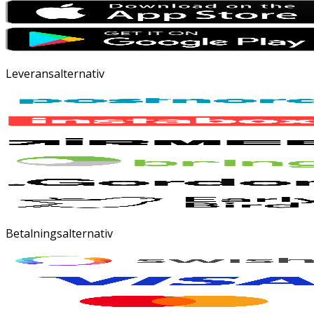
Leveransalternativ
Betalningsalternativ