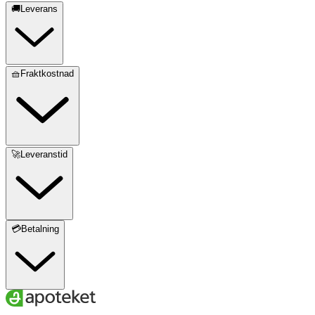
🚚Leverans
🧺Fraktkostnad
🚀Leveranstid
💳Betalning