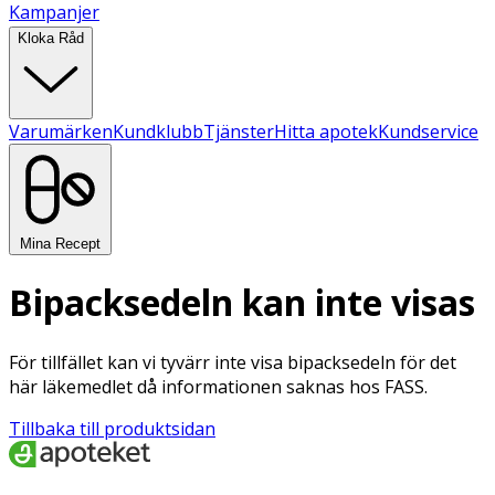
Kampanjer
Kloka Råd
Varumärken
Kundklubb
Tjänster
Hitta apotek
Kundservice
Mina Recept
Bipacksedeln kan inte visas
För tillfället kan vi tyvärr inte visa bipacksedeln för det
här läkemedlet då informationen saknas hos FASS.
Tillbaka till produktsidan